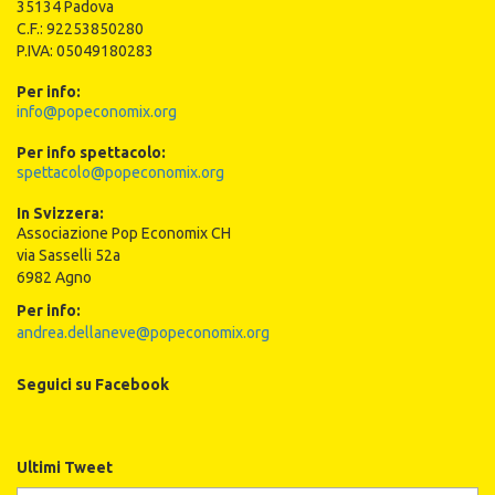
35134 Padova
C.F.: 92253850280
P.IVA: 05049180283
Per info:
info@popeconomix.org
Per info spettacolo:
spettacolo@popeconomix.org
In Svizzera:
Associazione Pop Economix CH
via Sasselli 52a
6982 Agno
Per info:
andrea.dellaneve@popeconomix.org
Seguici su Facebook
Ultimi Tweet