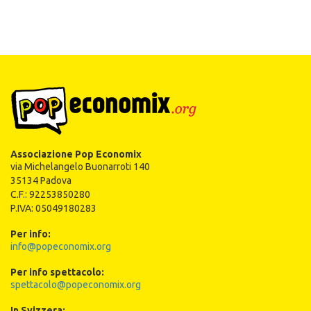
Associazione Pop Economix
via Michelangelo Buonarroti 140
35134 Padova
C.F.: 92253850280
P.IVA: 05049180283
Per info:
info@popeconomix.org
Per info spettacolo:
spettacolo@popeconomix.org
In Svizzera: