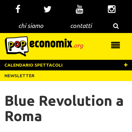
Salta
al
contenuto
principale
chi siamo
contatti
Toggle
navigati
CALENDARIO SPETTACOLI
NEWSLETTER
Blue Revolution a
Roma