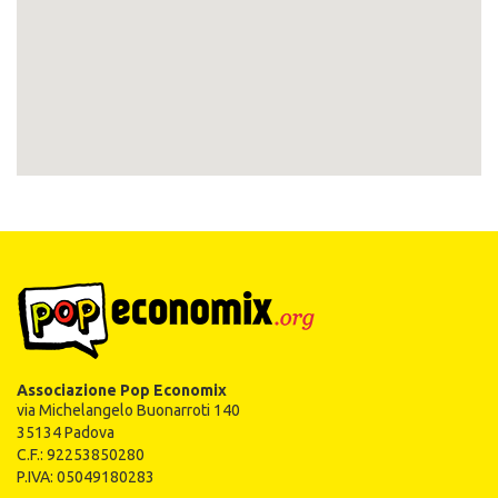
Associazione Pop Economix
via Michelangelo Buonarroti 140
35134 Padova
C.F.: 92253850280
P.IVA: 05049180283