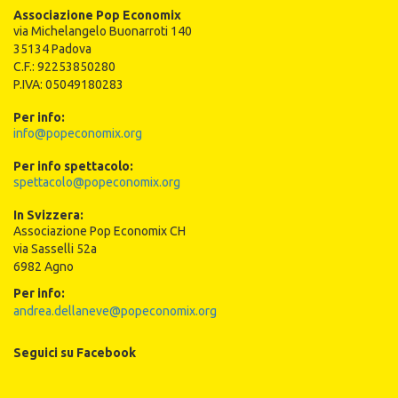
Associazione Pop Economix
via Michelangelo Buonarroti 140
35134 Padova
C.F.: 92253850280
P.IVA: 05049180283
Per info:
info@popeconomix.org
Per info spettacolo:
spettacolo@popeconomix.org
In Svizzera:
Associazione Pop Economix CH
via Sasselli 52a
6982 Agno
Per info:
andrea.dellaneve@popeconomix.org
Seguici su Facebook