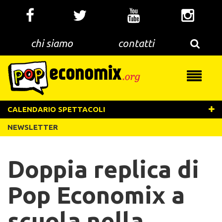
Salta
al
contenuto
principale
chi siamo
contatti
Toggle
navigati
CALENDARIO SPETTACOLI
NEWSLETTER
Doppia replica di
Pop Economix a
scuola nella