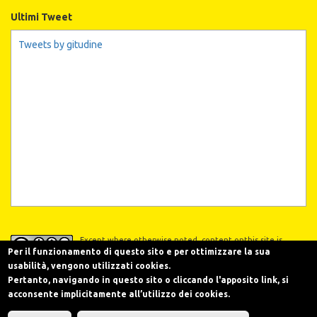
Ultimi Tweet
Tweets by gitudine
Except where otherwise noted, content onthis site is
licensed under a
Creative Commons Attribution-
Per il funzionamento di questo sito e per ottimizzare la sua
NonCommercial-NoDerivs 3.0 Unported License
usabilità, vengono utilizzati cookies.
Salvo diversa indicazione, i contenuti presenti su
Pertanto, navigando in questo sito o cliccando l'apposito link, si
Popeconomix.org sono distribuiti secondo la licenza
Creative Commons
Attribuzione - Non commerciale - Non opere derivate 3.0 (CC BY-NC-ND 3.0)
.
acconsente implicitamente all’utilizzo dei cookies.
Web Site Created by ITEasyWeb