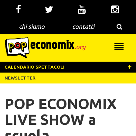
Salta
al
contenuto
principale
chi siamo
contatti
Toggle
navigati
CALENDARIO SPETTACOLI
NEWSLETTER
POP ECONOMIX
LIVE SHOW a
scuola