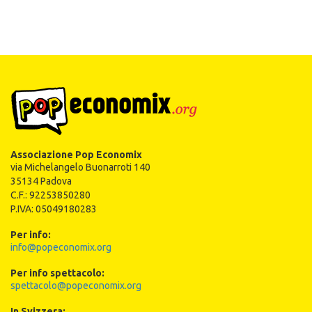
Associazione Pop Economix
via Michelangelo Buonarroti 140
35134 Padova
C.F.: 92253850280
P.IVA: 05049180283
Per info:
info@popeconomix.org
Per info spettacolo:
spettacolo@popeconomix.org
In Svizzera: