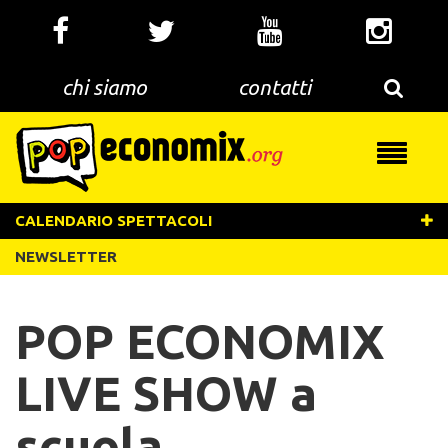
Salta
al
contenuto
principale
chi siamo
contatti
Toggle
navigati
CALENDARIO SPETTACOLI
NEWSLETTER
POP ECONOMIX
LIVE SHOW a
scuola