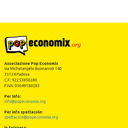
Associazione Pop Economix
via Michelangelo Buonarroti 140
35134 Padova
C.F.: 92253850280
P.IVA: 05049180283
Per info:
info@popeconomix.org
Per info spettacolo:
spettacolo@popeconomix.org
In Svizzera: