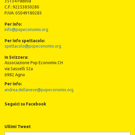
35134 Padova
C.F.: 92253850280
P.IVA: 05049180283
Per info:
info@popeconomix.org
Per info spettacolo:
spettacolo@popeconomix.org
In Svizzera:
Associazione Pop Economix CH
via Sasselli 52a
6982 Agno
Per info:
andrea.dellaneve@popeconomix.org
Seguici su Facebook
Ultimi Tweet