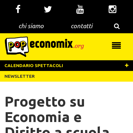
Salta
al
contenuto
principale
chi siamo
contatti
Toggle
navigati
CALENDARIO SPETTACOLI
NEWSLETTER
Progetto su
Economia e
Diritto a scuola