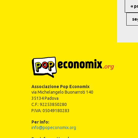
« p
se
Associazione Pop Economix
via Michelangelo Buonarroti 140
35134 Padova
C.F.: 92253850280
P.IVA: 05049180283
Per info:
info@popeconomix.org