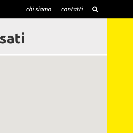
chi siamo
contatti
sati