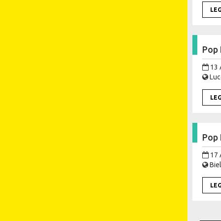
LE
Pop 
13 
Lucc
LE
Pop 
17 
Biel
LE