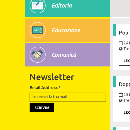
Editoria
Educazione
Pop 
24 
Trev
Comunità
LE
Newsletter
Dopp
Email Address
*
25 
Trev
LE