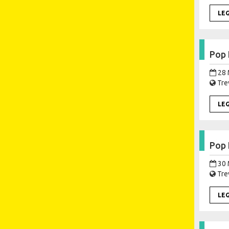
LE
Pop 
28 
Trev
LE
Pop 
30 
Trev
LE