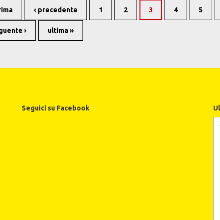
rima
‹ precedente
1
2
3
4
5
guente ›
ultima »
Seguici su Facebook
U