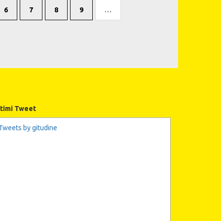
6
7
8
9
…
ltimi Tweet
Tweets by gitudine